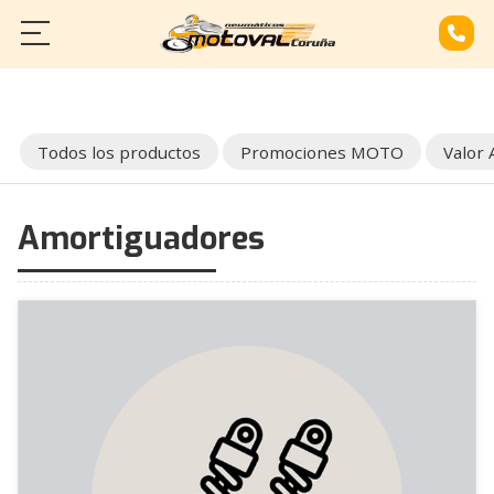
INICIO
SERVICIOS
Todos los productos
Promociones MOTO
Valor
CATÁLOGO
Amortiguadores
CONTACTO
¿NECESITAS REPARAR TU MOTO?
LLÁMANOS: 881 968 514
600 066 161