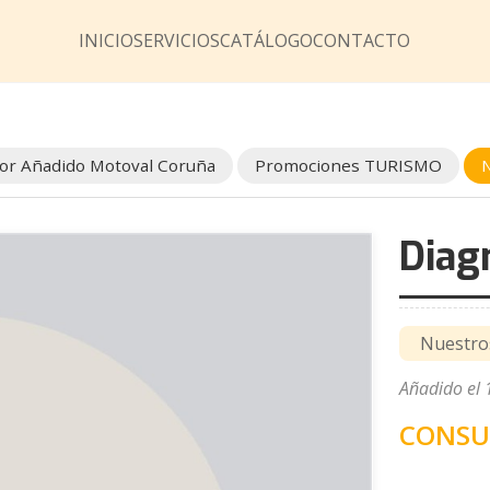
INICIO
SERVICIOS
CATÁLOGO
CONTACTO
lor Añadido Motoval Coruña
Promociones TURISMO
N
Diag
Nuestros
Añadido el
CONSU