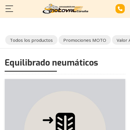
INICIO
SERVICIOS
Todos los productos
Promociones MOTO
Valor
CATÁLOGO
Equilibrado neumáticos
CONTACTO
¿NECESITAS REPARAR TU MOTO?
LLÁMANOS: 881 968 514
600 066 161