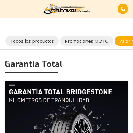
INICIO
SERVICIOS
Todos los productos
Promociones MOTO
Valor
CATÁLOGO
Garantía Total
CONTACTO
¿NECESITAS REPARAR TU MOTO?
LLÁMANOS: 881 968 514
600 066 161